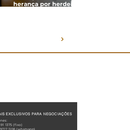
herança por herdeiro:
entenda quando é possível
POLÍTICA DE PRIVACIDADE
POLÍTICA ANTICORRUPÇÃO
POLÍTICA DE SEGURANÇA DA INFORMAÇÃO
CÓDIGO DE CONDUTAS
IS EXCLUSIVOS PARA NEGOCIAÇÕES
ones:
391 1375 (fixo)
 9717 1108 (whatsapp)