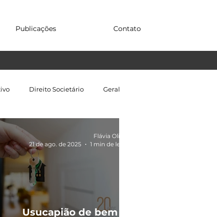
Publicações
Contato
tivo
Direito Societário
Geral
Flávia Oliveira
21 de ago. de 2025
1 min de leitura
Usucapião de bem de