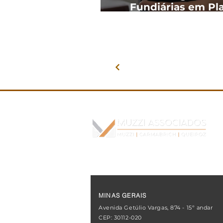
Fundiárias em Pl
MINAS GERAIS
Avenida Getúlio Vargas, 874 - 15º andar
CEP: 30112-020