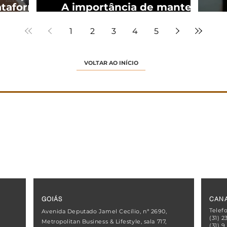
ataforma
A importância de manter o
Única
registro dos atos societários
1
2
3
4
5
VOLTAR AO INÍCIO
GOIÁS
CANA
Telef
Avenida Deputado Jamel Cecílio, nª 2690,
(31) 2
Metropolitan Business & Lifestyle, sala 717,
(31) 9