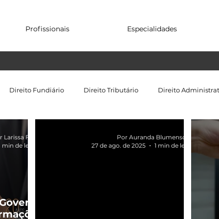
Profissionais
Especialidades
Direito Fundiário
Direito Tributário
Direito Administra
r Larissa Freire
Por Auranda Blumenschein
1 min de leitura
27 de ago. de 2025
1 min de leitura
 Governo
ormações