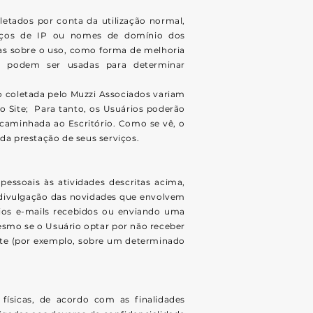
etados por conta da utilização normal,
reços de IP ou nomes de domínio dos
as sobre o uso, como forma de melhoria
 podem ser usadas ​​para determinar
o coletada pelo Muzzi Associados variam
do Site; Para tanto, os Usuários poderão
ncaminhada ao Escritório. Como se vê, o
da prestação de seus serviços.
essoais às atividades descritas acima,
a divulgação das novidades que envolvem
rios e-mails recebidos ou enviando uma
esmo se o Usuário optar por não receber
Site (por exemplo, sobre um determinado
físicas, de acordo com as finalidades