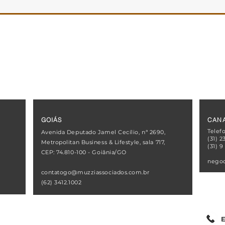
GOIÁS
CANA
Telef
Avenida Deputado Jamel Cecílio, nª 2690,
(31) 2
Metropolitan Business & Lifestyle, sala 717,
(31) 9
CEP: 74.810-100 - Goiânia/GO
negoc
contatogo@muzziassociados.com.br
(
62) 3412.1002