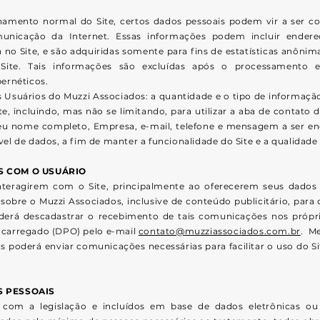
amento normal do Site, certos dados pessoais podem vir a ser col
municação da Internet. Essas informações podem incluir ende
 Site, e são adquiridas somente para fins de estatísticas anônim
ite. Tais informações são excluídas após o processamento e
ernéticos.
 Usuários do Muzzi Associados: a quantidade e o tipo de informaçã
e, incluindo, mas não se limitando, para utilizar a aba de contato 
 seu nome completo, Empresa, e-mail, telefone e mensagem a ser e
el de dados, a fim de manter a funcionalidade do Site e a qualidade 
S COM O USUÁRIO
nteragirem com o Site, principalmente ao oferecerem seus dados p
obre o Muzzi Associados, inclusive de conteúdo publicitário, par
poderá descadastrar o recebimento de tais comunicações nos próp
carregado (DPO) pelo e-mail
contato@muzziassociados.com.br
. M
os poderá enviar comunicações necessárias para facilitar o uso do 
 PESSOAIS
om a legislação e incluídos em base de dados eletrônicas ou 