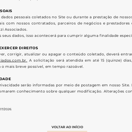
SOAIS
dados pessoais coletados no Site ou durante a prestação de nossos 
s com nossos contratados, parceiros de negócios e prestadores de
zzi Associados.
eus dados, isso acontecerá para cumprir alguma finalidade específ
EXERCER DIREITOS
er, corrigir, atualizar ou apagar o conteúdo coletado, deverá en
iados.com.br
.
A solicitação será atendida em até 15 (quinze) dia
da o mais breve possível, em tempo razoável.
IDADE
 Privacidade serão informadas por meio de postagem em nosso Site
 tomarem conhecimento sobre qualquer modificação. Alterações com
/07/2026
.
VOLTAR AO INÍCIO