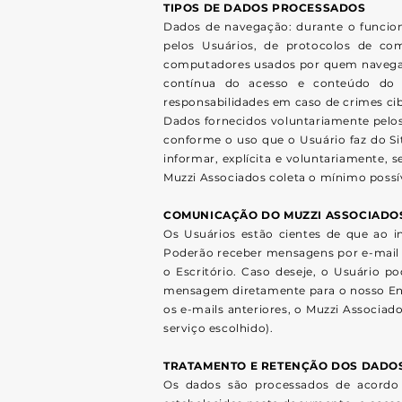
TIPOS DE DADOS PROCESSADOS
Dados de navegação: durante o funcion
pelos Usuários, de protocolos de co
computadores usados por quem navega no
contínua do acesso e conteúdo do S
responsabilidades em caso de crimes cib
Dados fornecidos voluntariamente pelos
conforme o uso que o Usuário faz do Sit
informar, explícita e voluntariamente,
Muzzi Associados coleta o mínimo possív
COMUNICAÇÃO DO MUZZI ASSOCIADO
Os Usuários estão cientes de que ao i
Poderão receber mensagens por e-mail s
o Escritório. Caso deseje, o Usuário 
mensagem diretamente para o nosso En
os e-mails anteriores, o Muzzi Associad
serviço escolhido).
TRATAMENTO E RETENÇÃO DOS DADOS
Os dados são processados de acordo c