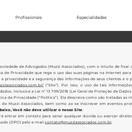
Profissionais
Especialidades
Sociedade de Advogados (Muzzi Associados), com o intuito de fixar 
a de Privacidade que rege o uso das suas páginas na internet para a
ita a privacidade e a segurança das informações de seus clientes e o 
zziassociados.com.br/
(“Site”). Por isso, o uso de tais informaç
dos, inclusive a Lei nº 13.709/2018 (Lei Geral de Proteção de Dados
ica de Privacidade (“Política”). Ela descreve como são tratadas as 
iços do Muzzi Associados, bem como ao se inscrever em eventos pro
ixo, Você não deve utilizar o nosso Site
.
erá entrar em contato para sanar qualquer dúvida ou exercer direit
egado (DPO) pelo e-mail
contato@muzziassociados.com.br
.