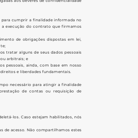
igadas aos deveres de confidencialidade
u para cumprir a finalidade informada no
ir a execução do contrato que firmamos
imento de obrigações dispostas em lei,
te;
os tratar alguns de seus dados pessoais
ou arbitrais; e
dos pessoais, ainda, com base em nosso
 direitos e liberdades fundamentais.
po necessário para atingir a finalidade
 prestação de contas ou requisição de
eletá-los. Caso estejam habilitados, nós
cas de acesso. Não compartilhamos estes