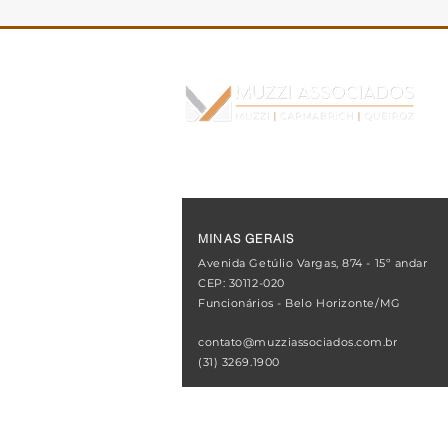
MINAS GERAIS
Avenida Getúlio Vargas, 874 - 15º andar
CEP: 30112-020
Funcionários - Belo Horizonte/MG
contato@muzziassociados.com.br
(31) 3269.1900
REDES SOCIAIS