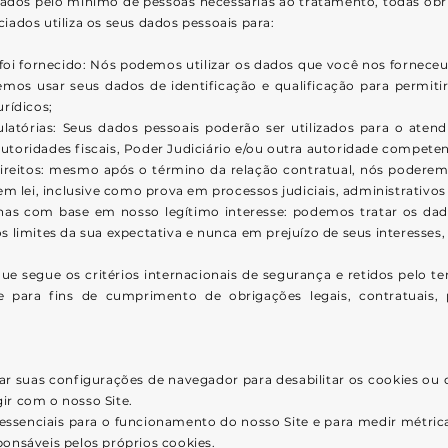
ados pelo mínimo de pessoas necessárias ao tratamento, todas obr
iados utiliza os seus dados pessoais para:
 foi fornecido: Nós podemos utilizar os dados que você nos fornece
os usar seus dados de identificação e qualificação para permit
rídicos;
atórias: Seus dados pessoais poderão ser utilizados para o atend
toridades fiscais, Poder Judiciário e/ou outra autoridade competen
 direitos: mesmo após o término da relação contratual, nós poderem
em lei, inclusive como prova em processos judiciais, administrativos 
ernas com base em nosso legítimo interesse: podemos tratar os da
 limites da sua expectativa e nunca em prejuízo de seus interesses,
 segue os critérios internacionais de segurança e retidos pelo tem
ve para fins de cumprimento de obrigações legais, contratuais,
ar suas configurações de navegador para desabilitar os cookies ou d
ir com o nosso Site.
essenciais para o funcionamento do nosso Site e para medir métri
onsáveis pelos próprios cookies.