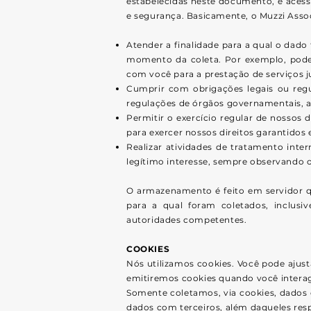
estabelecidas neste documento, e acess
e segurança. Basicamente, o Muzzi Assoc
Atender a finalidade para a qual o dado
momento da coleta. Por exemplo, podem
com você para a prestação de serviços ju
Cumprir com obrigações legais ou regul
regulações de órgãos governamentais, au
Permitir o exercício regular de nossos
para exercer nossos direitos garantidos 
Realizar atividades de tratamento int
legítimo interesse, sempre observando os
O armazenamento é feito em servidor que
para a qual foram coletados, inclusi
autoridades competentes.
COOKIES
Nós utilizamos cookies. Você pode ajust
emitiremos cookies quando você interag
Somente coletamos, via cookies, dados 
dados com terceiros, além daqueles resp