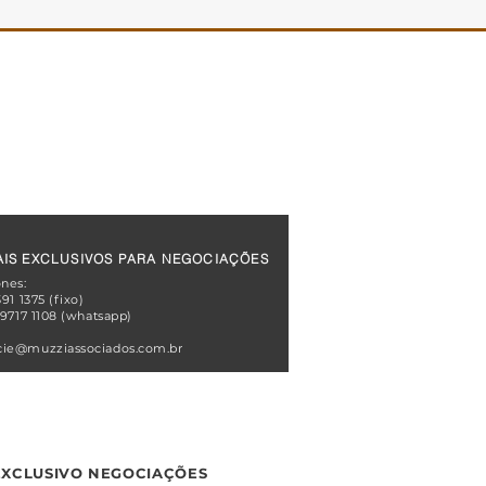
POLÍTICA DE PRIVACIDADE
POLÍTICA ANTICORRUPÇÃO
POLÍTICA DE SEGURANÇA DA INFORMAÇÃO
CÓDIGO DE CONDUTAS
IS EXCLUSIVOS PARA NEGOCIAÇÕES
ones:
391 1375 (fixo)
 9717 1108 (whatsapp)
ie@muzziassociados.com.br
EXCLUSIVO NEGOCIAÇÕES