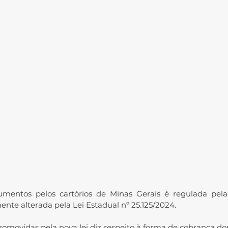
entos pelos cartórios de Minas Gerais é regulada pela 
nte alterada pela Lei Estadual nº 25.125/2024.
movidas pela nova lei diz respeito à forma de cobrança do