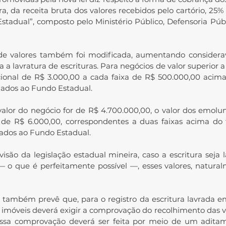
a, da receita bruta dos valores recebidos pelo cartório, 25%
adual”, composto pelo Ministério Público, Defensoria Púb
 de valores também foi modificada, aumentando considerav
 lavratura de escrituras. Para negócios de valor superior a 
onal de R$ 3.000,00 a cada faixa de R$ 500.000,00 acima 
nados ao Fundo Estadual.
valor do negócio for de R$ 4.700.000,00, o valor dos emolu
 de R$ 6.000,00, correspondentes a duas faixas acima do t
nados ao Fundo Estadual.
isão da legislação estadual mineira, caso a escritura seja 
 o que é perfeitamente possível —, esses valores, natural
i também prevê que, para o registro da escritura lavrada em
de imóveis deverá exigir a comprovação do recolhimento das v
ssa comprovação deverá ser feita por meio de um aditame