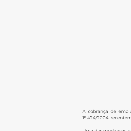
A cobrança de emolum
15.424/2004, recenteme
Uma das mudanças pro