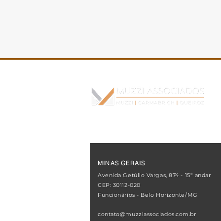
O novo custo das
operações imobiliárias
MINAS GERAIS
Avenida Getúlio Vargas, 874 - 15º andar
CEP: 30112-020
Funcionários - Belo Horizonte/MG
contato@muzziassociados.com.br