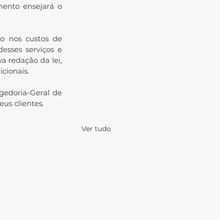
mento ensejará o 
o nos custos de 
esses serviços e 
 redação da lei, 
cionais.
edoria-Geral de 
us clientes.
Ver tudo