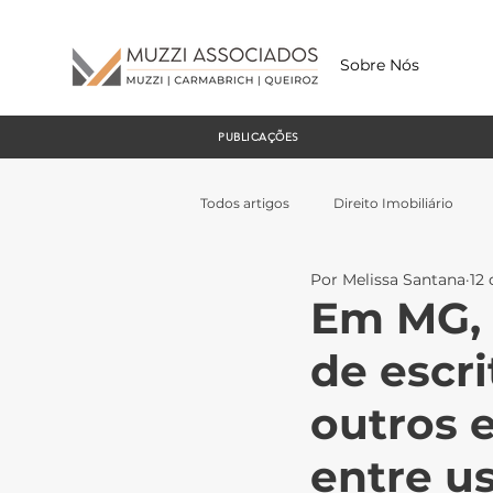
Sobre Nós
PUBLICAÇÕES
Todos artigos
Direito Imobiliário
Por Melissa Santana
12 
Em MG, 
de escr
outros 
entre us