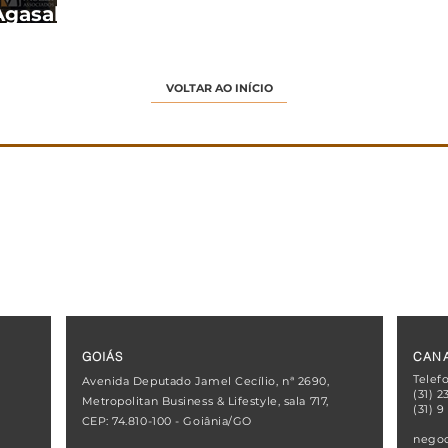
gasalho
2024
VOLTAR AO INÍCIO
GOIÁS
CANA
Telef
Avenida Deputado Jamel Cecílio, nª 2690,
(31) 2
Metropolitan Business & Lifestyle, sala 717,
(31) 9
CEP: 74.810-100 - Goiânia/GO
negoc