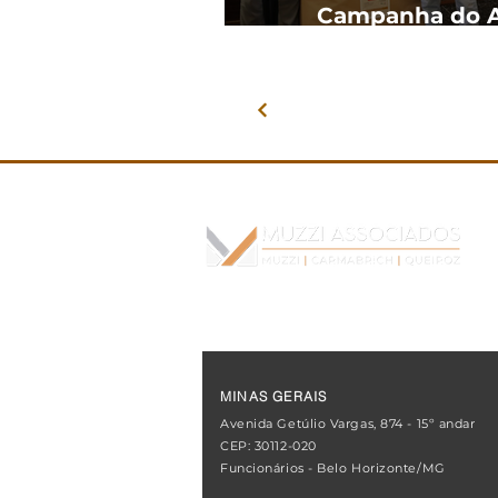
Campanha do A
MINAS GERAIS
Avenida Getúlio Vargas, 874 - 15º andar
CEP: 30112-020
Funcionários - Belo Horizonte/MG