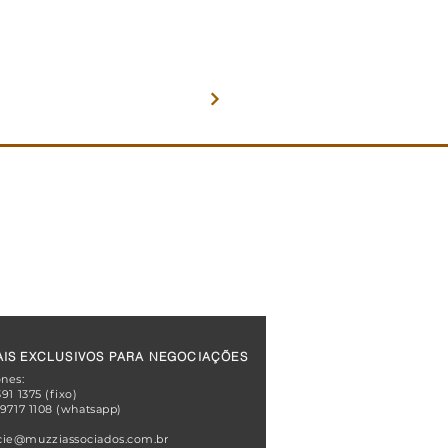
POLÍTICA DE PRIVACIDADE
POLÍTICA ANTICORRUPÇÃO
POLÍTICA DE SEGURANÇA DA INFORMAÇÃO
CÓDIGO DE CONDUTAS
IS EXCLUSIVOS PARA NEGOCIAÇÕES
ones:
391 1375 (fixo)
 9717 1108 (whatsapp)
ie@muzziassociados.com.br