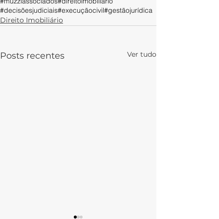
#muzziassociados
#direitoimobiliario
#decisõesjudiciais
#execuçãocivil
#gestãojurídica
Direito Imobiliário
Ver tudo
Posts recentes