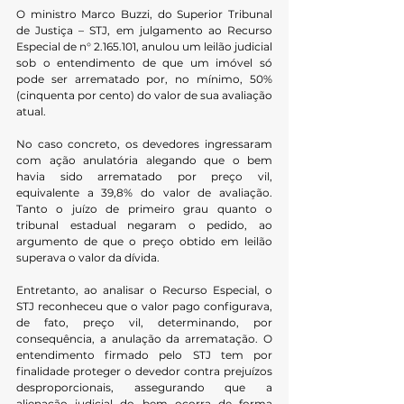
O ministro Marco Buzzi, do Superior Tribunal 
de Justiça – STJ, em julgamento ao Recurso 
Especial de n° 2.165.101, anulou um leilão judicial 
sob o entendimento de que um imóvel só 
pode ser arrematado por, no mínimo, 50% 
(cinquenta por cento) do valor de sua avaliação 
atual.
No caso concreto, os devedores ingressaram 
com ação anulatória alegando que o bem 
havia sido arrematado por preço vil, 
equivalente a 39,8% do valor de avaliação. 
Tanto o juízo de primeiro grau quanto o 
tribunal estadual negaram o pedido, ao 
argumento de que o preço obtido em leilão 
superava o valor da dívida.
Entretanto, ao analisar o Recurso Especial, o 
STJ reconheceu que o valor pago configurava, 
de fato, preço vil, determinando, por 
consequência, a anulação da arrematação. O 
entendimento firmado pelo STJ tem por 
finalidade proteger o devedor contra prejuízos 
desproporcionais, assegurando que a 
alienação judicial do bem ocorra de forma 