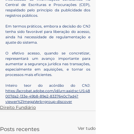
Central de Escrituras e Procurações (CEP), 
respaldado pelo princípio da publicidade dos 
registros públicos.
Em termos práticos, embora a decisão do CNJ 
tenha sido favorável para liberação do acesso, 
ainda há necessidade de regulamentação e 
ajuste do sistema.
O efetivo acesso, quando se concretizar, 
representará um avanço importante para 
aumentar a segurança jurídica nas transações, 
especialmente em aquisições, e tornar os 
processos mais eficientes.
Inteiro teor do acórdão do CNJ: 
https://acrobat.adobe.com/id/urn:aaid:sc:US:48
007da2-133e-49b8-89e2-8337640c7ad4?
viewer%21megaVerb=group-discover
Direito Fundiário
Ver tudo
Posts recentes