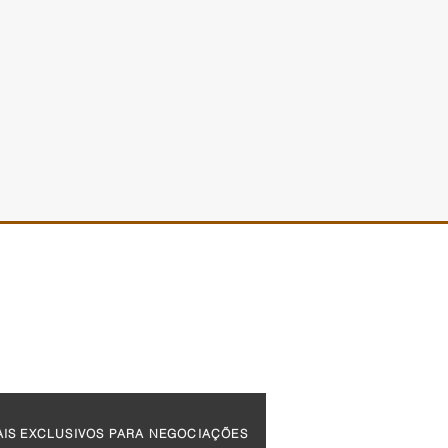
POLÍTICA DE PRIVACIDADE
POLÍTICA ANTICORRUPÇÃO
POLÍTICA DE SEGURANÇA DA INFORMAÇÃO
CÓDIGO DE CONDUTAS
trijud: como o novo
ema acelera penhoras
IS EXCLUSIVOS PARA NEGOCIAÇÕES
pacta a gestão