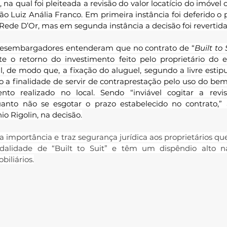
 na qual foi pleiteada a revisão do valor locatício do imóvel 
ão Luiz Anália Franco. Em primeira instância foi deferido o 
a Rede D’Or, mas em segunda instância a decisão foi revertida
desembargadores entenderam que no contrato de “
Built to 
te o retorno do investimento feito pelo proprietário do ed
l, de modo que, a fixação do aluguel, segundo a livre estipu
 a finalidade de servir de contraprestação pelo uso do bem 
nto realizado no local. Sendo “inviável cogitar a revi
anto não se esgotar o prazo estabelecido no contrato,” af
 Rigolin, na decisão.
a importância e traz segurança jurídica aos proprietários qu
dalidade de “Built to Suit” e têm um dispêndio alto na
iliários.