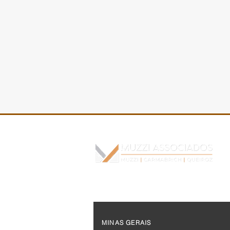
O novo custo das
operações imobiliárias
MINAS GERAIS