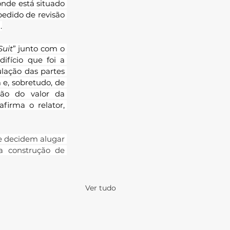
onde está situado 
pedido de revisão 
.
Suit
” junto com o 
ifício que foi a 
lação das partes 
e, sobretudo, de 
são do valor da 
irma o relator, 
e decidem alugar 
 construção de 
Ver tudo