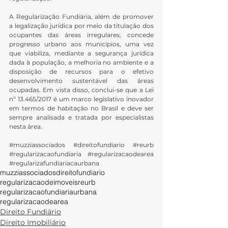
A Regularização Fundiária, além de promover 
a legalização jurídica por meio da titulação dos 
ocupantes das áreas irregulares, concede 
progresso urbano aos municípios, uma vez 
que viabiliza, mediante a segurança jurídica 
dada à população, a melhoria no ambiente e a 
disposição de recursos para o efetivo 
desenvolvimento sustentável das áreas 
ocupadas. Em vista disso, conclui-se que a Lei 
nº 13.465/2017 é um marco legislativo inovador 
em termos de habitação no Brasil e deve ser 
sempre analisada e tratada por especialistas 
nesta área.
#muzziassociados
#direitofundiario
#reurb
#regularizacaofundiaria
#regularizacaodearea
#regularizafundiariacaurbana
muzziassociados
direitofundiario
regularizacaodeimoveis
reurb
regularizacaofundiariaurbana
regularizacaodearea
Direito Fundiário
Direito Imobiliário