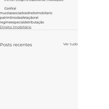
Confira!
muzziassociados
direitoimobiliario
patrimôniodeafetação
ret
regimeespecialdetributação
Direito Imobiliário
Ver tudo
Posts recentes