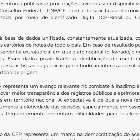
escrituras públicas e procurações lavradas será disponibiliz
 Conselho Federal - CNB/CF, mediante solicitação eletrônic
zada por meio de Certificado Digital ICP-Brasil ou Cert
 à base de dados unificada, constantemente atualizada, c
s cartórios de notas de todo o país. Em caso de resultado pos
erventia extrajudicial em que o ato notarial foi lavrado, o n
s.
Esses dados possibilitarão a identificação de escritur
ssoas físicas ou jurídicas, permitindo ao interessado solici
rtório de origem.
 representa um avanço relevante no combate à inadimplênc
over maior transparência dos registros públicos e aprimor
s em território nacional. A expectativa é de que a nova fe
 aumente a efetividade das decisões, especialmente, em caso
es frequentemente enfrentam dificuldades para localiza
ão da CEP representa um marco na democratização do aces