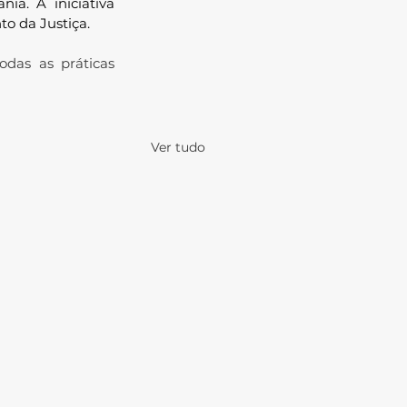
ia. A iniciativa 
to da Justiça.
das as práticas 
l
Ver tudo