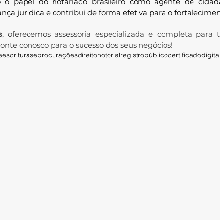
o o papel do notariado brasileiro como agente de cidadan
a jurídica e contribui de forma efetiva para o fortalecimen
s
, oferecemos assessoria especializada e completa para to
. Conte conosco para o sucesso dos seus negócios!
eescrituraseprocurações
direitonotorial
registropúblico
certificadodigita