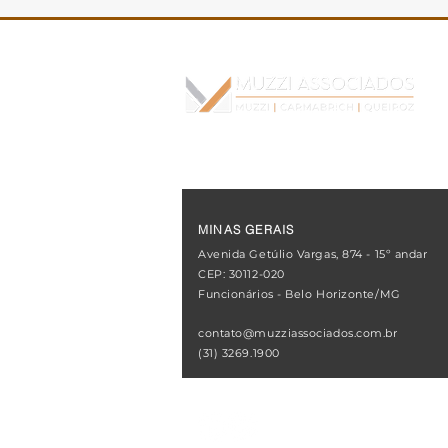
O novo custo das
operações imobiliárias
MINAS GERAIS
Avenida Getúlio Vargas, 874 - 15º andar
CEP: 30112-020
Funcionários - Belo Horizonte/MG
contato@muzziassociados.com.br
(31) 3269.1900
REDES SOCIAIS