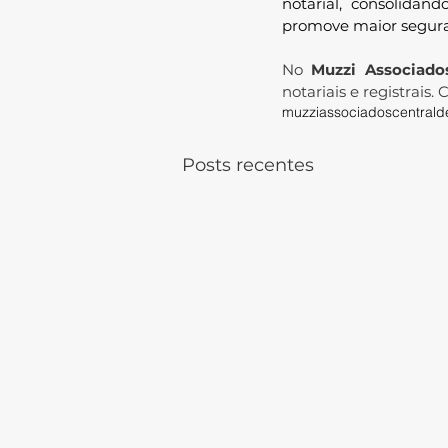
notarial, consolidand
promove maior seguranç
No 
Muzzi Associado
notariais e registrais
muzziassociados
centrald
Posts recentes