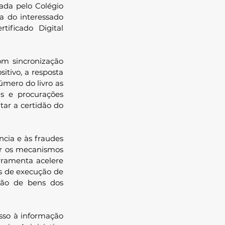
ada pelo Colégio 
a do interessado 
ificado Digital 
om sincronização 
itivo, a resposta 
úmero do livro as 
as e procurações 
tar a certidão do 
ia e às fraudes 
ar os mecanismos 
rramenta acelere 
s de execução de 
ção de bens dos 
so à informação 